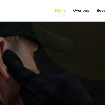
Home
Over ons
Beve
VEILIGING NOD
OEK NIET VERD