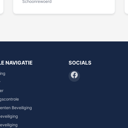
Schoonrewoerd
E NAVIGATIE
SOCIALS
ing
y
er
scontrole
nten Beveiliging
eveiliging
eveiliging