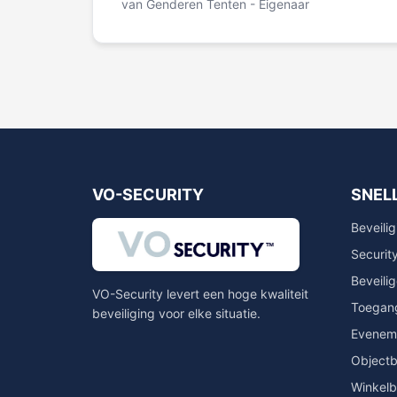
van Genderen Tenten - Eigenaar
VO-SECURITY
SNELL
Beveilig
Securit
Beveilig
VO-Security levert een hoge kwaliteit
Toegang
beveiliging voor elke situatie.
Eveneme
Objectb
Winkelb